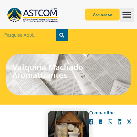
Associe-se
Valquiria Machado –
Aromatizantes
fevereiro 5, 2024
Compartilhe