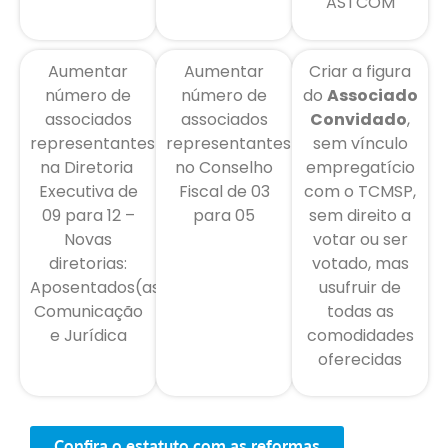
ASTCOM
Aumentar
Aumentar
Criar a figura
número de
número de
do
Associado
associados
associados
Convidado
,
representantes
representantes
sem vínculo
na Diretoria
no Conselho
empregatício
Executiva de
Fiscal de 03
com o TCMSP,
09 para 12 –
para 05
sem direito a
Novas
votar ou ser
diretorias:
votado, mas
Aposentados(as),
usufruir de
Comunicação
todas as
e Jurídica
comodidades
oferecidas
Confira o estatuto com as reformas