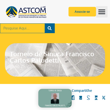
Associe-se
Torneio de Sinuca Francisco
Carlos Paludetti
maio 25, 2016
Compartilhe