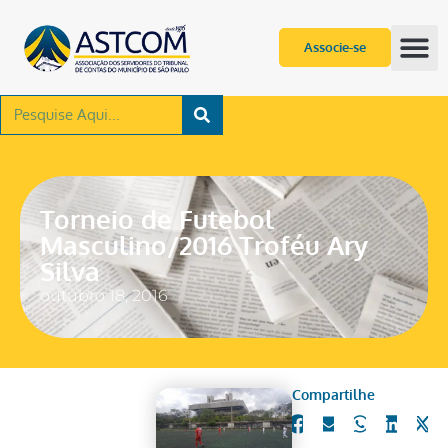
Associe-se
Torneio de Futebol
Masculino/2016 Troféu Ary
Silva
outubro 18, 2016
Compartilhe