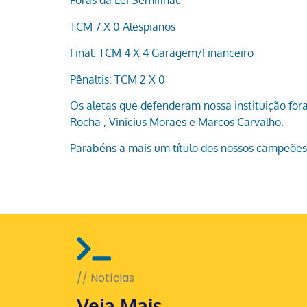
Foras da Lei Semifinal:
TCM 7 X 0 Alespianos
Final: TCM 4 X 4 Garagem/Financeiro
Pênaltis: TCM 2 X 0
Os aletas que defenderam nossa instituição fora
Rocha , Vinicius Moraes e Marcos Carvalho.
Parabéns a mais um título dos nossos campeõe
// Notícias
Veja Mais