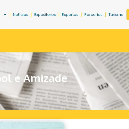
a
Notícias
Expositores
Esportes
Parcerias
Turismo
bol e Amizade