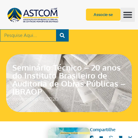
Associe-se
Seminário Técnico – 20 anos
do Instituto Brasileiro de
Auditoria de Obras Públicas –
IBRAOP
novembro 18, 2020
Compartilhe