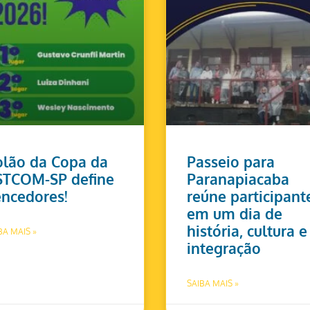
lão da Copa da
Passeio para
STCOM-SP define
Paranapiacaba
ncedores!
reúne participant
em um dia de
história, cultura e
BA MAIS »
integração
SAIBA MAIS »