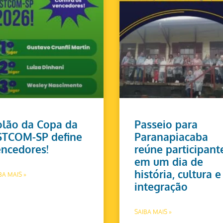
lão da Copa da
Passeio para
STCOM-SP define
Paranapiacaba
ncedores!
reúne participant
em um dia de
história, cultura e
BA MAIS »
integração
SAIBA MAIS »