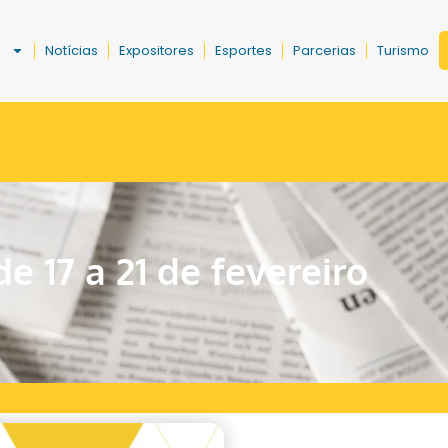
a
Notícias
Expositores
Esportes
Parcerias
Turismo
e 17 a 21 de fevereiro