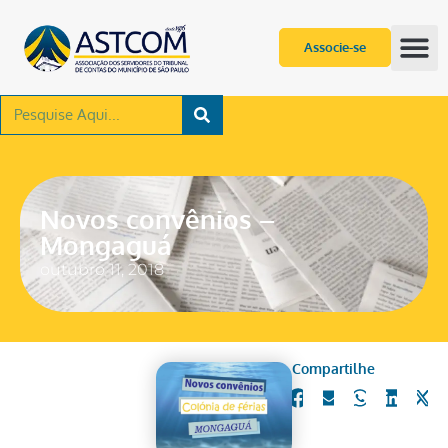
Associe-se
Novos convênios –
Mongaguá
outubro 11, 2018
Compartilhe