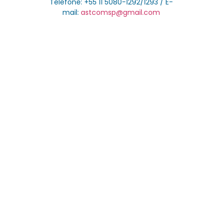
Telefone: +55 11 5080-1292/1293 / E-
mail:
astcomsp@gmail.com