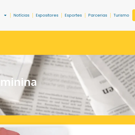
a
Notícias
Expositores
Esportes
Parcerias
Turismo
eminina