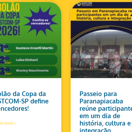
lão da Copa da
Passeio para
STCOM-SP define
Paranapiacaba
ncedores!
reúne participant
em um dia de
história, cultura e
BA MAIS »
integração