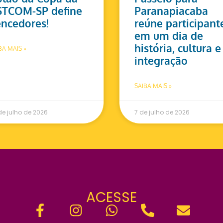
STCOM-SP define
Paranapiacaba
ncedores!
reúne participant
em um dia de
história, cultura e
BA MAIS »
integração
SAIBA MAIS »
de julho de 2026
7 de julho de 2026
ACESSE