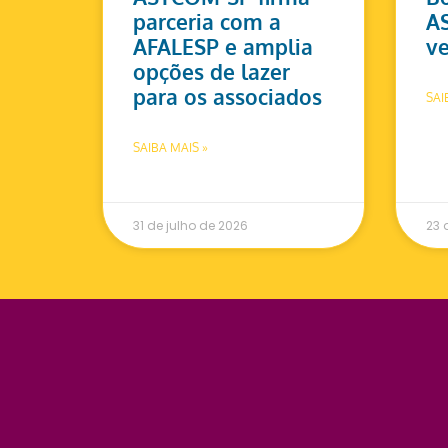
parceria com a
A
AFALESP e amplia
ve
opções de lazer
para os associados
SAI
SAIBA MAIS »
31 de julho de 2026
23 