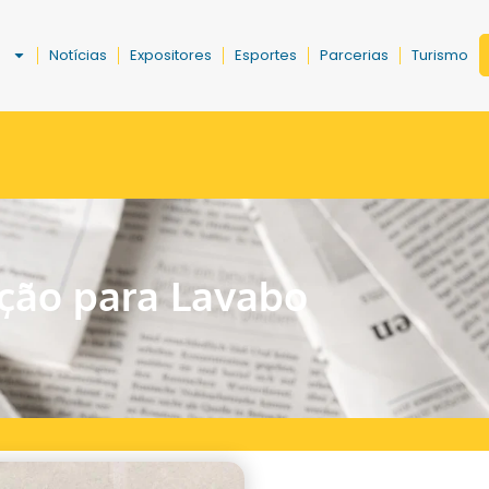
a
Notícias
Expositores
Esportes
Parcerias
Turismo
ção para Lavabo