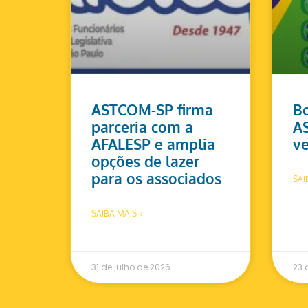
ASTCOM-SP firma
Bo
parceria com a
A
AFALESP e amplia
ve
opções de lazer
para os associados
SAI
SAIBA MAIS »
31 de julho de 2026
23 