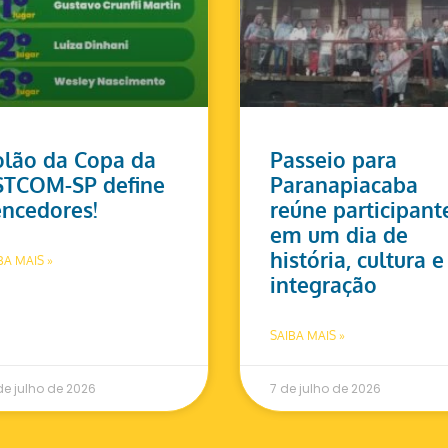
lão da Copa da
Passeio para
STCOM-SP define
Paranapiacaba
ncedores!
reúne participant
em um dia de
história, cultura e
BA MAIS »
integração
SAIBA MAIS »
de julho de 2026
7 de julho de 2026