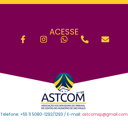
ACESSE
Telefone: +55 11 5080-1292/1293 / E-mail:
astcomsp@gmail.com