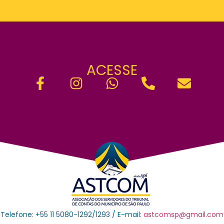
ACESSE
Telefone: +55 11 5080-1292/1293 / E-mail:
astcomsp@gmail.com