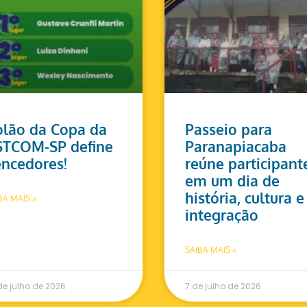
lão da Copa da
Passeio para
STCOM-SP define
Paranapiacaba
ncedores!
reúne participant
em um dia de
história, cultura e
BA MAIS »
integração
SAIBA MAIS »
de julho de 2026
7 de julho de 2026