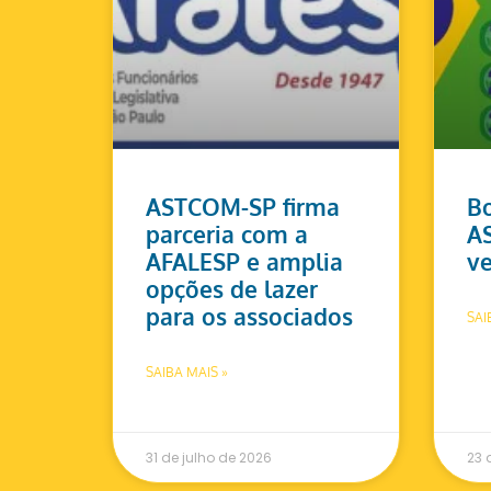
ASTCOM-SP firma
Bo
parceria com a
A
AFALESP e amplia
ve
opções de lazer
para os associados
SAI
SAIBA MAIS »
31 de julho de 2026
23 