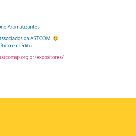
one Aromatizantes
a associados da ASTCOM.
bito e crédito.
/astcomsp.org.br/expositores/