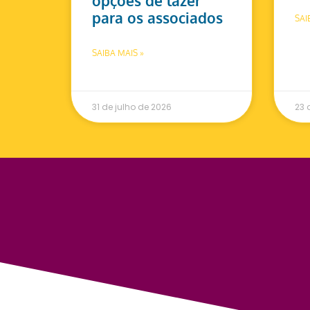
opções de lazer
para os associados
SAI
SAIBA MAIS »
31 de julho de 2026
23 