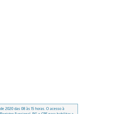
de 2020 das 08 às 15 horas. O acesso à
egistro Funcional, RG e CPF para habilitar a