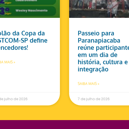
lão da Copa da
Passeio para
STCOM-SP define
Paranapiacaba
ncedores!
reúne participant
em um dia de
história, cultura e
BA MAIS »
integração
SAIBA MAIS »
de julho de 2026
7 de julho de 2026