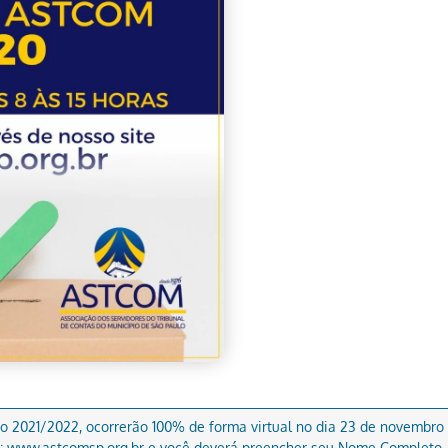
o 2021/2022, ocorrerão 100% de forma virtual no dia 23 de novembro 
: www.astcomsp.org.br e você deverá preencher seu Nome Completo, R