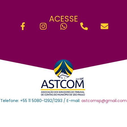
ACESSE
Telefone: +55 11 5080-1292/1293 / E-mail:
astcomsp@gmail.com