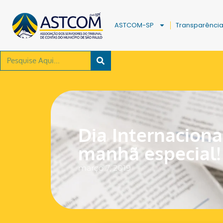
ASTCOM-SP
Transparênci
Dia Internaciona
manhã especial!
março 7, 2019