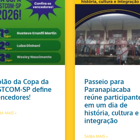
lão da Copa da
Passeio para
STCOM-SP define
Paranapiacaba
ncedores!
reúne participant
em um dia de
história, cultura e
BA MAIS »
integração
SAIBA MAIS »