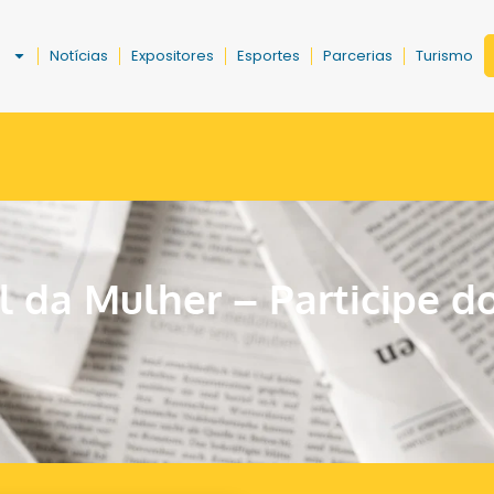
a
Notícias
Expositores
Esportes
Parcerias
Turismo
l da Mulher – Participe d