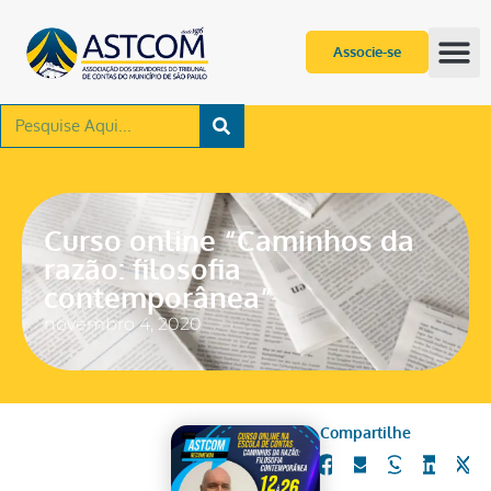
Associe-se
Curso online “Caminhos da
razão: filosofia
contemporânea”
novembro 4, 2020
Compartilhe