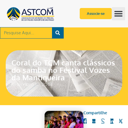
Associe-se
Coral do TCM canta clássicos
do samba no Festival Vozes
da Mantiqueira
setembro 10, 2018
Compartilhe