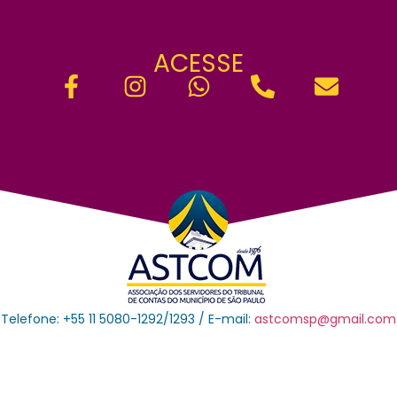
ACESSE
Telefone: +55 11 5080-1292/1293 / E-mail:
astcomsp@gmail.com