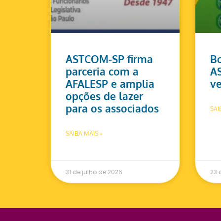
ASTCOM-SP firma
Bo
parceria com a
A
AFALESP e amplia
ve
opções de lazer
para os associados
SAI
SAIBA MAIS »
31 de julho de 2026
23 