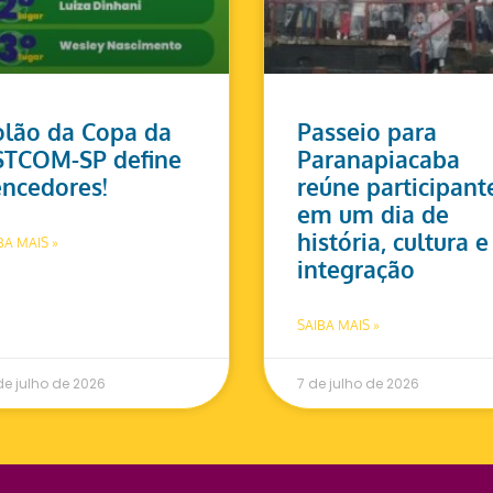
lão da Copa da
Passeio para
STCOM-SP define
Paranapiacaba
ncedores!
reúne participant
em um dia de
história, cultura e
BA MAIS »
integração
SAIBA MAIS »
de julho de 2026
7 de julho de 2026