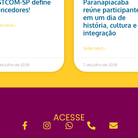
STCOM-SP define
Paranapiacaba
ncedores!
reúne participant
em um dia de
história, cultura e
BA MAIS »
integração
SAIBA MAIS »
de julho de 2026
7 de julho de 2026
ACESSE