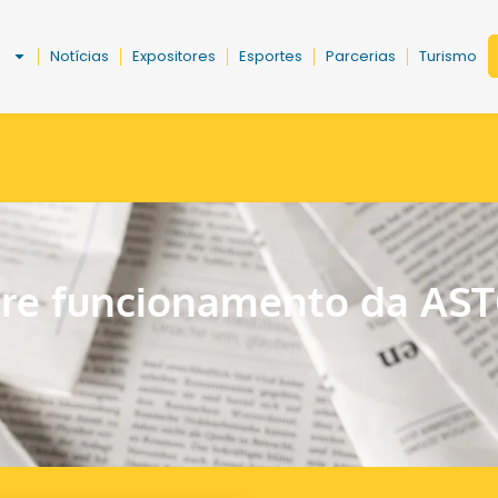
a
Notícias
Expositores
Esportes
Parcerias
Turismo
re funcionamento da AS