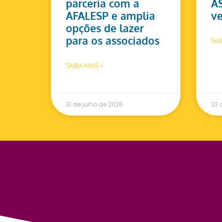
parceria com a
A
AFALESP e amplia
ve
opções de lazer
para os associados
SAI
SAIBA MAIS »
31 de julho de 2026
23 