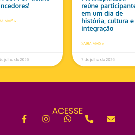
ncedores!
reúne participant
em um dia de
história, cultura e
BA MAIS »
integração
SAIBA MAIS »
de julho de 2026
7 de julho de 2026
ACESSE