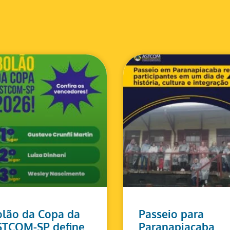
lão da Copa da
Passeio para
STCOM-SP define
Paranapiacaba