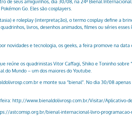
o de seus amiguinhos, dia 30/08, na 24ª Bienal Internacional 
 Pokémon Go. Eles são cosplayers.
tasia) e roleplay (interpretação), o termo cosplay define a b
m quadrinhos, livros, desenhos animados, filmes ou séries esse
por novidades e tecnologia, os geeks, a feira promove na data
 reúne os quadrinistas Vitor Caffagi, Shiko e Toninho sobre 
anual do Mundo – um dos maiores do Youtube.
olivrosp.com.br e monte sua “bienal”. No dia 30/08 apenas c
 feira: http://www.bienaldolivrosp.com.br/Visitar/Aplicativo-d
ps://astcomsp.org.br/bienal-internacional-livro-programacao-