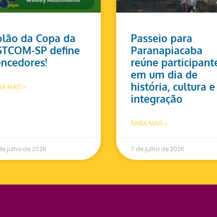
lão da Copa da
Passeio para
STCOM-SP define
Paranapiacaba
ncedores!
reúne participant
em um dia de
história, cultura e
BA MAIS »
integração
SAIBA MAIS »
de julho de 2026
7 de julho de 2026