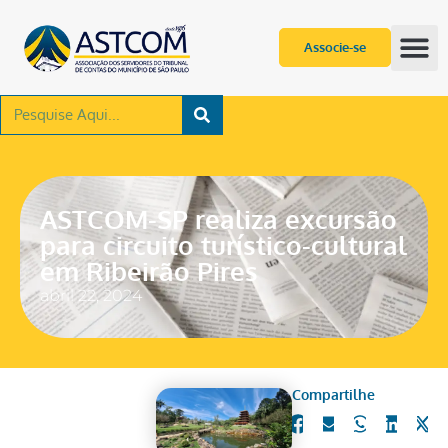
Associe-se
ASTCOM-SP realiza excursão
para circuito turístico-cultural
em Ribeirão Pires
abril 22, 2024
Compartilhe