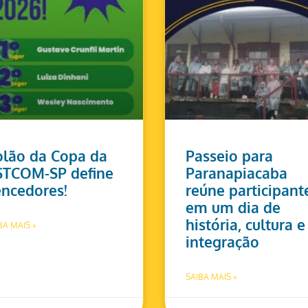
lão da Copa da
Passeio para
STCOM-SP define
Paranapiacaba
ncedores!
reúne participant
em um dia de
história, cultura e
BA MAIS »
integração
SAIBA MAIS »