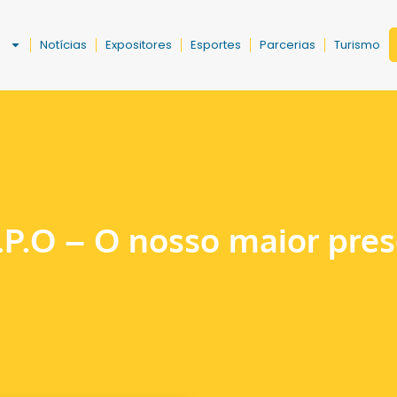
a
Notícias
Expositores
Esportes
Parcerias
Turismo
.P.O – O nosso maior pres