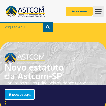
Associe-se
Seu bem-estar
é a nossa prioridad
Um mundo de possibilidades dedicadas ao
conforto, satisfação e felicidade te espera
Seja um (a) associado (a) da ASTCOM-SP 
postas
parte de uma comunidade acolhedora que
sempre pronta para te atender!
Conheça nossa história