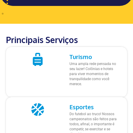
Principais Serviços
Turismo
Uma ampla rede pensada no
seu lazer! Colônias e hoteis
para viver momentos de
tranquilidade como você
merece.
Esportes
Do futebol ao truco! Nossos
campeonatos são feitos para
todos, afinal, o importante é
competir, se exercitar e se