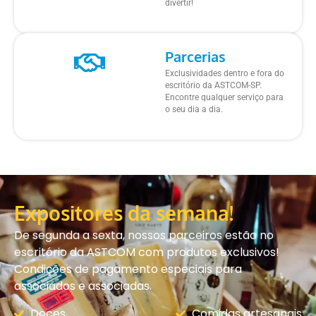
divertir!
Parcerias
Exclusividades dentro e fora do
escritório da ASTCOM-SP.
Encontre qualquer serviço para
o seu dia a dia.
Expositores da semana!
De segunda a sexta, nossos parceiros estão no
escritório da ASTCOM com produtos exclusivos!
Condições de pagamento especiais para
associados e associadas.
Doces
Comidas artesanais