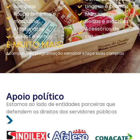
Semijoias
Lingerie e pijamas
Roupa feminina e
Maquiagem
masculina
Bolsas e mochilas
Artesanatos
Acessórios de
Queijos e vinhos
celular
E MUITO MAIS!
Acompanhe a programação semanal e faça suas compras.
Apoio político
Estamos ao lado de entidades parceiras que
defendem os direitos dos servidores públicos
Últimas Notícias